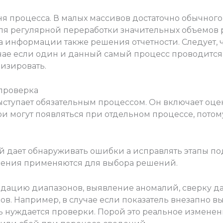
ня процесса. В малых массивов достаточно обычног
ля регулярной переработки значительных объемов 
 информации также решения отчетности. Следует,
учае если один и данный самый процесс проводитс
изировать.
проверка
ыступает обязательным процессом. Он включает оце
и могут появляться при отдельном процессе, потом
 дает обнаруживать ошибки а исправлять этапы по
едения применяются для выбора решений.
дацию диапазонов, выявление аномалий, сверку д
в. Например, в случае если показатель внезапно в
ь нуждается проверки. Порой это реальное изменен