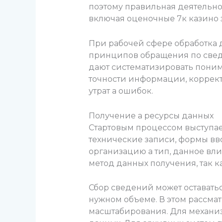
поэтому правильная деятельно
включая оценочные 7к казино 
При рабочей сфере обработка 
принципов обращения по свед
дают систематизировать поним
точности информации, коррек
утрат а ошибок.
Получение а ресурсы данных
Стартовым процессом выступае
технические записи, формы вв
организацию а тип, данное вл
метод данных получения, так к
Сбор сведений может оставать
нужном объеме. В этом рассмат
масштабирования. Для механиз