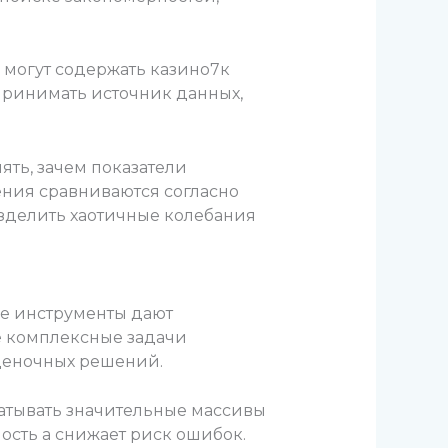
 могут содержать казино7к
принимать источник данных,
ть, зачем показатели
ения сравниваются согласно
азделить хаотичные колебания
е инструменты дают
е комплексные задачи
ценочных решений.
атывать значительные массивы
ость а снижает риск ошибок.