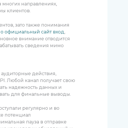
 многих направлениях,
мы клиентов.
нтов, зато также понимания
но официальный сайт вход
,
сновное внимание отводится
абатывать сведения мимо
 аудиторные действия,
PI. Любой канал получает свою
ать надежность данных и
овать для финальные выводы.
оступали регулярно и во
же потенциал
имальная пауза в отправке