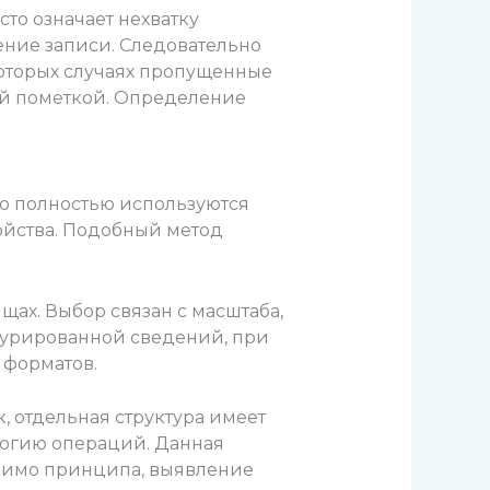
то означает нехватку
ние записи. Следовательно
которых случаях пропущенные
ой пометкой. Определение
о полностью используются
войства. Подобный метод
ах. Выбор связан с масштаба,
ктурированной сведений, при
 форматов.
, отдельная структура имеет
логию операций. Данная
 мимо принципа, выявление