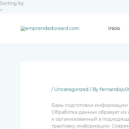
Skip
Sorting by
to
×
content
Inicio
/
Uncategorized
/ By
fernandojv
Базы подготовки информации
Обработка данных образует и
к организованный а подходящи
трактовку информации. Совре