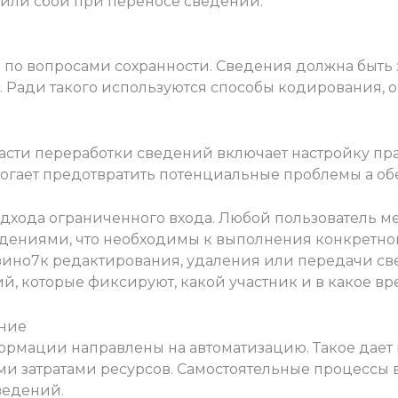
 или сбой при переносе сведений.
 по вопросами сохранности. Сведения должна быть
 Ради такого используются способы кодирования, 
сти переработки сведений включает настройку пра
огает предотвратить потенциальные проблемы а обе
одхода ограниченного входа. Любой пользователь м
дениями, что необходимы к выполнения конкретно
зино7к редактирования, удаления или передачи с
, которые фиксируют, какой участник и в какое вр
ание
рмации направлены на автоматизацию. Такое дает
и затратами ресурсов. Самостоятельные процессы 
ведений.