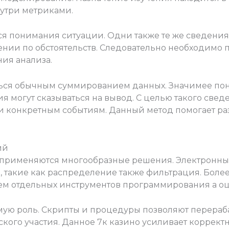
утри метриками.
ся понимания ситуации. Одни также те же сведения
ении по обстоятельств. Следовательно необходимо 
ия анализа.
ся обычным суммированием данных. Значимее поня
я могут сказываться на вывод. С целью такого свед
 и конкретным событиям. Данный метод помогает р
ий
применяются многообразные решения. Электронны
 такие как распределение также фильтрация. Боле
ем отдельных инструментов программирования а о
мую роль. Скрипты и процедуры позволяют перераб
ого участия. Данное 7к казино усиливает корректн