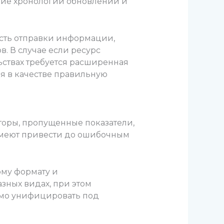
ание хронологии обновлений и
ость отправки информации,
в. В случае если ресурс
ьствах требуется расширенная
я в качестве правильную
торы, пропущенные показатели,
имеют привести до ошибочным
му формату и
зных видах, при этом
имо унифицировать под