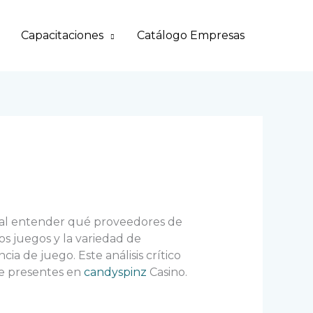
Capacitaciones
Catálogo Empresas
cial entender qué proveedores de
los juegos y la variedad de
a de juego. Este análisis crítico
re presentes en
candyspinz
Casino.