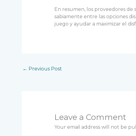
En resumen, los proveedores de s
sabiamente entre las opciones dis
juego y ayudar a maximizar el disf
←
Previous Post
Leave a Comment
Your email address will not be pu