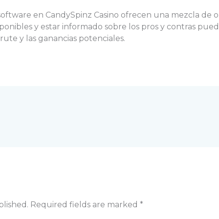
oftware en CandySpinz Casino ofrecen una mezcla de op
ponibles y estar informado sobre los pros y contras pue
rute y las ganancias potenciales.
blished.
Required fields are marked
*