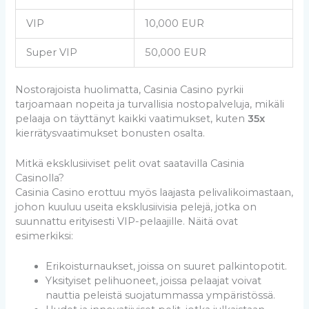
VIP
10,000 EUR
Super VIP
50,000 EUR
Nostorajoista huolimatta, Casinia Casino pyrkii
tarjoamaan nopeita ja turvallisia nostopalveluja, mikäli
pelaaja on täyttänyt kaikki vaatimukset, kuten
35x
kierrätysvaatimukset bonusten osalta.
Mitkä eksklusiiviset pelit ovat saatavilla Casinia
Casinolla?
Casinia Casino erottuu myös laajasta pelivalikoimastaan,
johon kuuluu useita eksklusiivisia pelejä, jotka on
suunnattu erityisesti VIP-pelaajille. Näitä ovat
esimerkiksi:
Erikoisturnaukset, joissa on suuret palkintopotit.
Yksityiset pelihuoneet, joissa pelaajat voivat
nauttia peleistä suojatummassa ympäristössä.