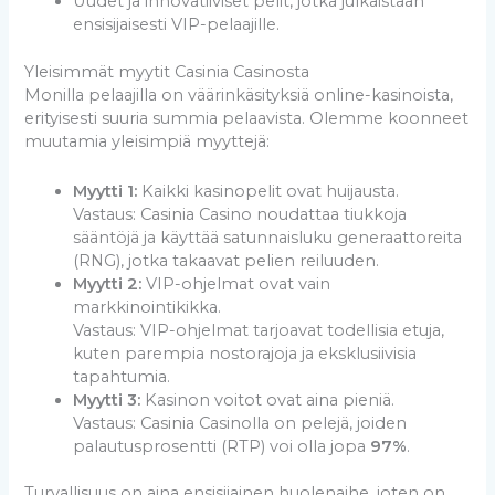
Uudet ja innovatiiviset pelit, jotka julkaistaan
ensisijaisesti VIP-pelaajille.
Yleisimmät myytit Casinia Casinosta
Monilla pelaajilla on väärinkäsityksiä online-kasinoista,
erityisesti suuria summia pelaavista. Olemme koonneet
muutamia yleisimpiä myyttejä:
Myytti 1:
Kaikki kasinopelit ovat huijausta.
Vastaus: Casinia Casino noudattaa tiukkoja
sääntöjä ja käyttää satunnaisluku generaattoreita
(RNG), jotka takaavat pelien reiluuden.
Myytti 2:
VIP-ohjelmat ovat vain
markkinointikikka.
Vastaus: VIP-ohjelmat tarjoavat todellisia etuja,
kuten parempia nostorajoja ja eksklusiivisia
tapahtumia.
Myytti 3:
Kasinon voitot ovat aina pieniä.
Vastaus: Casinia Casinolla on pelejä, joiden
palautusprosentti (RTP) voi olla jopa
97%
.
Turvallisuus on aina ensisijainen huolenaihe, joten on