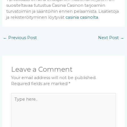
suositeltavaa tutustua Casinia Casinon tarjoamiin
turvatoimiin ja sääntöihin ennen pelaamista. Lisätietoja
ja rekisteröityminen löytyvät
casinia casinolta
.
←
Previous Post
Next Post
→
Leave a Comment
Your email address will not be published.
Required fields are marked
*
Type
here..