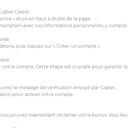
Gqbet Casino.
crire » situé en haut à droite de la page.
nscription avec vos informations personnelles, y compris 
risé.
itions, puis cliquez sur « Créer un compte ».
ompte
ier votre compte. Cette étape est cruciale pour garantir 
uvrez le message de vérification envoyé par Gqbet.
ication pour activer votre compte.
 vous pouvez maintenant réclamer votre bonus. Voici les é