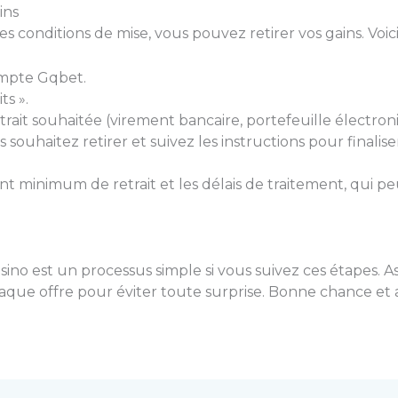
ins
 conditions de mise, vous pouvez retirer vos gains. Voici 
mpte Gqbet.
ts ».
rait souhaitée (virement bancaire, portefeuille électroni
ouhaitez retirer et suivez les instructions pour finaliser
nt minimum de retrait et les délais de traitement, qui p
o est un processus simple si vous suivez ces étapes. As
haque offre pour éviter toute surprise. Bonne chance et