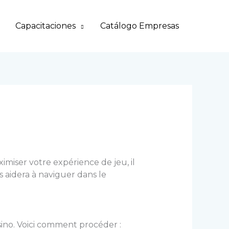
Capacitaciones
Catálogo Empresas
miser votre expérience de jeu, il
 aidera à naviguer dans le
ino. Voici comment procéder :