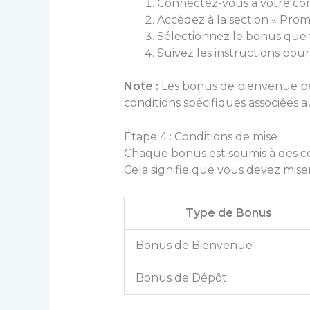
Connectez-vous à votre co
Accédez à la section « Prom
Sélectionnez le bonus que 
Suivez les instructions pour
Note :
Les bonus de bienvenue p
conditions spécifiques associées 
Étape 4 : Conditions de mise
Chaque bonus est soumis à des co
Cela signifie que vous devez miser
Type de Bonus
Bonus de Bienvenue
Bonus de Dépôt