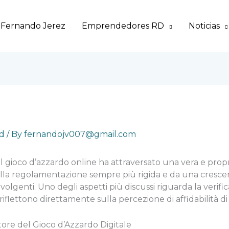
Fernando Jerez
Emprendedores RD
Noticias
d
/ By
fernandojv007@gmail.com
el gioco d’azzardo online ha attraversato una vera e propri
lla regolamentazione sempre più rigida e da una cresce
volgenti. Uno degli aspetti più discussi riguarda la verific
 riflettono direttamente sulla percezione di affidabilità di
ore del Gioco d’Azzardo Digitale