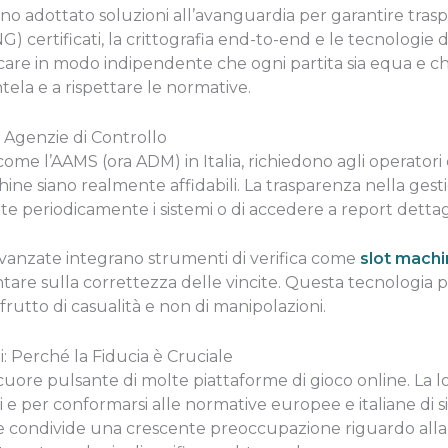
o adottato soluzioni all’avanguardia per garantire traspa
) certificati, la crittografia end-to-end e le tecnologie 
care in modo indipendente che ogni partita sia equa e ch
tela e a rispettare le normative.
e Agenzie di Controllo
me l’AAMS (ora ADM) in Italia, richiedono agli operatori d
hine siano realmente affidabili. La trasparenza nella gest
ite periodicamente i sistemi o di accedere a report dettagli
vanzate integrano strumenti di verifica come
slot machin
are sulla correttezza delle vincite. Questa tecnologia 
frutto di casualità e non di manipolazioni.
i: Perché la Fiducia è Cruciale
uore pulsante di molte piattaforme di gioco online. La l
ti e per conformarsi alle normative europee e italiane di 
ine condivide una crescente preoccupazione riguardo alla 