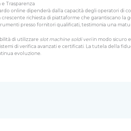
a e Trasparenza
ardo online dipenderà dalla capacità degli operatori di 
a crescente richiesta di piattaforme che garantiscano la g
 strumenti presso fornitori qualificati, testimonia una ma
ilità di utilizzare
slot machine soldi veri
in modo sicuro e
stemi di verifica avanzati e certificati. La tutela della fidu
ntinua evoluzione.