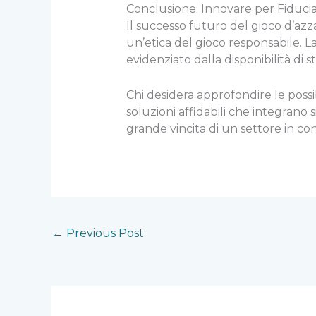
Conclusione: Innovare per Fiduci
Il successo futuro del gioco d’azz
un’etica del gioco responsabile. L
evidenziato dalla disponibilità di
Chi desidera approfondire le possib
soluzioni affidabili che integrano si
grande vincita di un settore in co
←
Previous Post