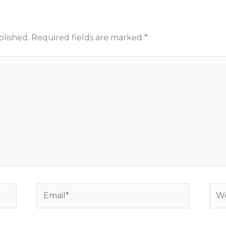
blished.
Required fields are marked
*
Email*
Web