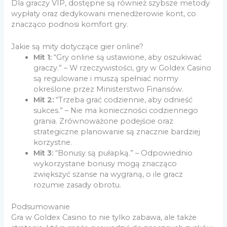
Dla graczy VIP, dostępne są również szybsze metody
wypłaty oraz dedykowani menedżerowie kont, co
znacząco podnosi komfort gry.
Jakie są mity dotyczące gier online?
Mit 1:
“Gry online są ustawione, aby oszukiwać
graczy.” – W rzeczywistości, gry w Goldex Casino
są regulowane i muszą spełniać normy
określone przez Ministerstwo Finansów.
Mit 2:
“Trzeba grać codziennie, aby odnieść
sukces.” – Nie ma konieczności codziennego
grania. Zrównoważone podejście oraz
strategiczne planowanie są znacznie bardziej
korzystne.
Mit 3:
“Bonusy są pułapką.” – Odpowiednio
wykorzystane bonusy mogą znacząco
zwiększyć szanse na wygraną, o ile gracz
rozumie zasady obrotu.
Podsumowanie
Gra w Goldex Casino to nie tylko zabawa, ale także