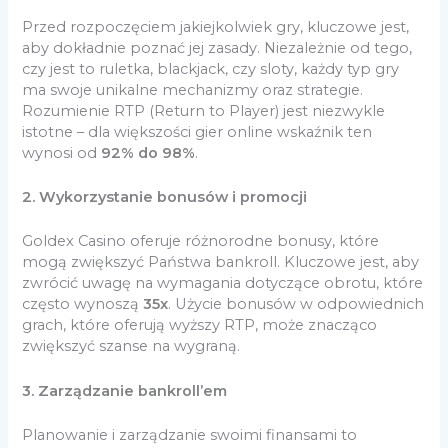
Przed rozpoczęciem jakiejkolwiek gry, kluczowe jest,
aby dokładnie poznać jej zasady. Niezależnie od tego,
czy jest to ruletka, blackjack, czy sloty, każdy typ gry
ma swoje unikalne mechanizmy oraz strategie.
Rozumienie RTP (Return to Player) jest niezwykle
istotne – dla większości gier online wskaźnik ten
wynosi od
92% do 98%
.
2. Wykorzystanie bonusów i promocji
Goldex Casino oferuje różnorodne bonusy, które
mogą zwiększyć Państwa bankroll. Kluczowe jest, aby
zwrócić uwagę na wymagania dotyczące obrotu, które
często wynoszą
35x
. Użycie bonusów w odpowiednich
grach, które oferują wyższy RTP, może znacząco
zwiększyć szanse na wygraną.
3. Zarządzanie bankroll’em
Planowanie i zarządzanie swoimi finansami to