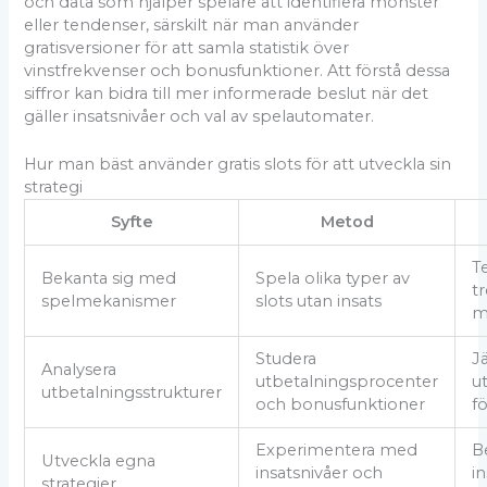
och data som hjälper spelare att identifiera mönster
eller tendenser, särskilt när man använder
gratisversioner för att samla statistik över
vinstfrekvenser och bonusfunktioner. Att förstå dessa
siffror kan bidra till mer informerade beslut när det
gäller insatsnivåer och val av spelautomater.
Hur man bäst använder gratis slots för att utveckla sin
strategi
Syfte
Metod
Te
Bekanta sig med
Spela olika typer av
t
spelmekanismer
slots utan insats
m
Studera
J
Analysera
utbetalningsprocenter
u
utbetalningsstrukturer
och bonusfunktioner
fö
Experimentera med
B
Utveckla egna
insatsnivåer och
in
strategier