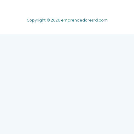
Copyright © 2026 emprendedoresrd.com