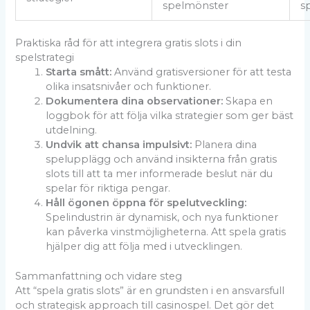
spelmönster
s
Praktiska råd för att integrera gratis slots i din
spelstrategi
Starta smått:
Använd gratisversioner för att testa
olika insatsnivåer och funktioner.
Dokumentera dina observationer:
Skapa en
loggbok för att följa vilka strategier som ger bäst
utdelning.
Undvik att chansa impulsivt:
Planera dina
spelupplägg och använd insikterna från gratis
slots till att ta mer informerade beslut när du
spelar för riktiga pengar.
Håll ögonen öppna för spelutveckling:
Spelindustrin är dynamisk, och nya funktioner
kan påverka vinstmöjligheterna. Att spela gratis
hjälper dig att följa med i utvecklingen.
Sammanfattning och vidare steg
Att “spela gratis slots” är en grundsten i en ansvarsfull
och strategisk approach till casinospel. Det gör det