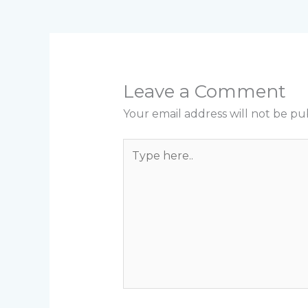
Leave a Comment
Your email address will not be pu
Type
here..