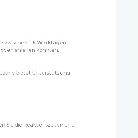
de zwischen
1-5 Werktagen
oden anfallen könnten.
 Casino bietet Unterstützung
en Sie die Reaktionszeiten und