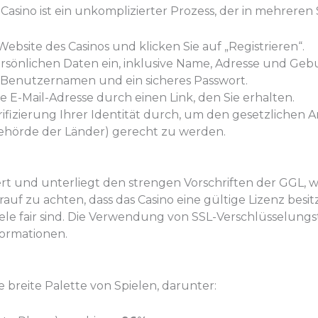
sino ist ein unkomplizierter Prozess, der in mehreren S
ebsite des Casinos und klicken Sie auf „Registrieren“.
rsönlichen Daten ein, inklusive Name, Adresse und Geb
 Benutzernamen und ein sicheres Passwort.
e E-Mail-Adresse durch einen Link, den Sie erhalten.
rifizierung Ihrer Identität durch, um den gesetzliche
hörde der Länder) gerecht zu werden.
ert und unterliegt den strengen Vorschriften der GGL, 
darauf zu achten, dass das Casino eine gültige Lizenz besit
ele fair sind. Die Verwendung von SSL-Verschlüsselung
formationen.
 breite Palette von Spielen, darunter: