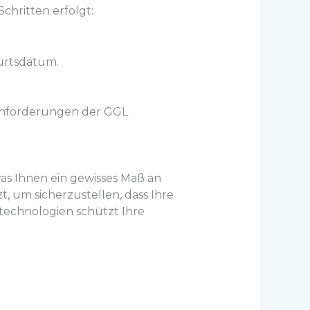
chritten erfolgt:
urtsdatum.
n Anforderungen der GGL
was Ihnen ein gewisses Maß an
zt, um sicherzustellen, dass Ihre
stechnologien schützt Ihre