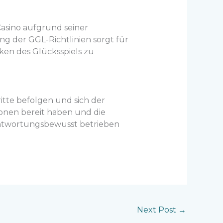
asino aufgrund seiner
ung der GGL-Richtlinien sorgt für
siken des Glücksspiels zu
ritte befolgen und sich der
tionen bereit haben und die
rantwortungsbewusst betrieben
Next Post
→