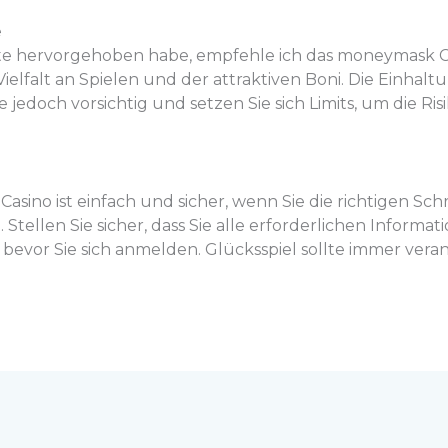
e
kte hervorgehoben habe, empfehle ich das moneymask C
ielfalt an Spielen und der attraktiven Boni. Die Einhalt
ie jedoch vorsichtig und setzen Sie sich Limits, um die Ri
sino ist einfach und sicher, wenn Sie die richtigen Sch
 Stellen Sie sicher, dass Sie alle erforderlichen Informa
 bevor Sie sich anmelden. Glücksspiel sollte immer ve