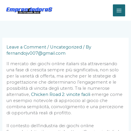
Skip
to
content
Leave a Comment
/
Uncategorized
/ By
fernandojv007@gmail.com
Il mercato dei giochi online italiani sta attraversando
una fase di crescita sempre più significativa, non solo
per la varietà di offerta, ma anche per le strategie di
progettazione che determinano l’engagement e le
possibilità di vincita degli utenti. Tra le numerose
alternative,
Chicken Road 2: vincite facili
emerge come
un esempio notevole di approccio al gioco che
combina semplicità, coinvolgimento e una percezione
di opportunità reali di profitto.
Il contesto dell’industria dei giochi online