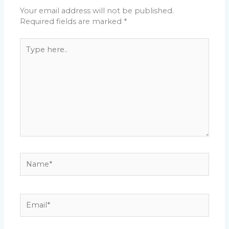
Your email address will not be published.
Required fields are marked
*
Type
here..
Name*
Email*