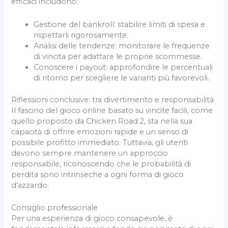
efficaci includono:
Gestione del bankroll
: stabilire limiti di spesa e
rispettarli rigorosamente.
Analisi delle tendenze
: monitorare le frequenze
di vincita per adattare le proprie scommesse.
Conoscere i payout
: approfondire le percentuali
di ritorno per scegliere le varianti più favorevoli.
Riflessioni conclusive: tra divertimento e responsabilità
Il fascino del gioco online basato su vincite facili, come
quello proposto da Chicken Road 2, sta nella sua
capacità di offrire emozioni rapide e un senso di
possibile profitto immediato. Tuttavia, gli utenti
devono sempre mantenere un approccio
responsabile, riconoscendo che le probabilità di
perdita sono intrinseche a ogni forma di gioco
d’azzardo.
Consiglio professionale
Per una esperienza di gioco consapevole, è