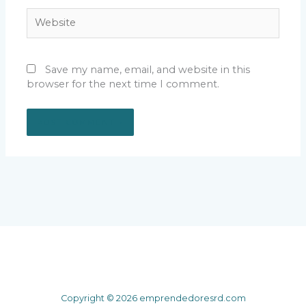
Website
Save my name, email, and website in this
browser for the next time I comment.
Copyright © 2026 emprendedoresrd.com